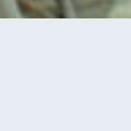
ÜBER
In meinen Bildern geh
immer ein bisschen geh